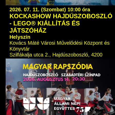
2026. 07. 11. (Szombat) 10:00 óra
KOCKASHOW HAJDÚSZOBOSZLÓ
- LEGO® KIÁLLÍTÁS ÉS
JÁTSZÓHÁZ
Helyszín
Kovács Máté Városi Művelődési Központ és
Könyvtár
Szilfákalja utca 2., Hajdúszoboszló, 4200