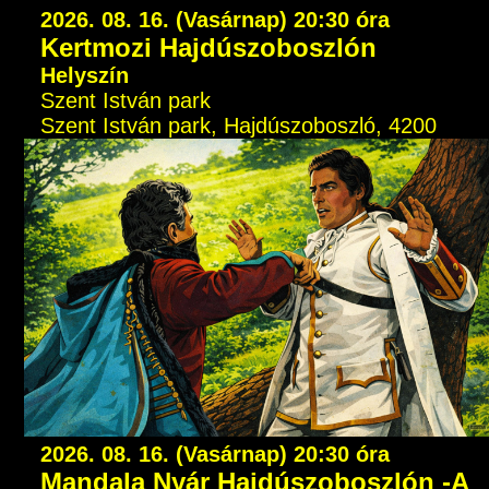
2026. 08. 16. (Vasárnap) 20:30 óra
Kertmozi Hajdúszoboszlón
Helyszín
Szent István park
Szent István park, Hajdúszoboszló, 4200
2026. 08. 16. (Vasárnap) 20:30 óra
Mandala Nyár Hajdúszoboszlón -A