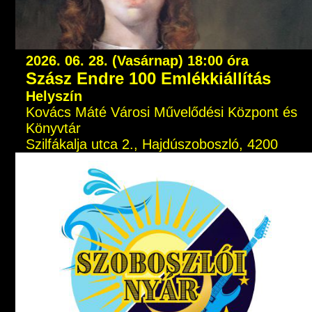
2026. 06. 28. (Vasárnap) 18:00 óra
Szász Endre 100 Emlékkiállítás
Helyszín
Kovács Máté Városi Művelődési Központ és
Könyvtár
Szilfákalja utca 2., Hajdúszoboszló, 4200