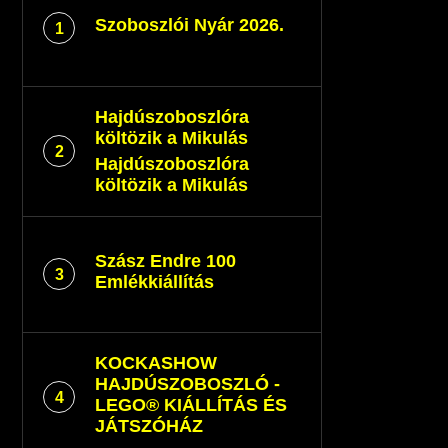
Szoboszlói Nyár 2026.
1
Hajdúszoboszlóra
költözik a Mikulás
2
Hajdúszoboszlóra
költözik a Mikulás
Szász Endre 100
3
Emlékkiállítás
KOCKASHOW
HAJDÚSZOBOSZLÓ -
4
LEGO® KIÁLLÍTÁS ÉS
JÁTSZÓHÁZ