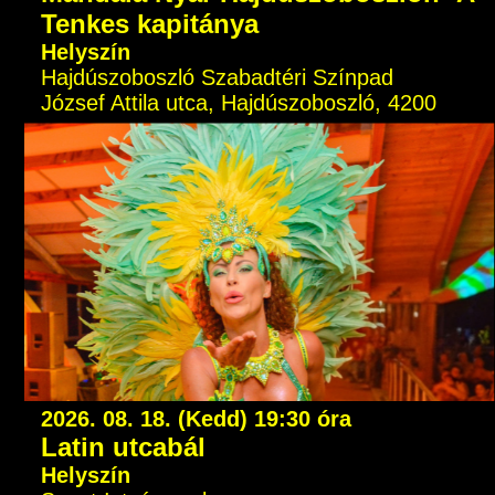
Tenkes kapitánya
Helyszín
Hajdúszoboszló Szabadtéri Színpad
József Attila utca, Hajdúszoboszló, 4200
2026. 08. 18. (Kedd) 19:30 óra
Latin utcabál
Helyszín