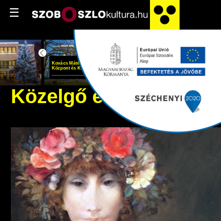
☰
Kovács Máté Városi Művelődési
Központ és Könyvtár
Közelgő események