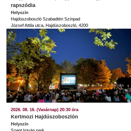
rapszódia
Helyszín
Hajdúszoboszló Szabadtéri Színpad
József Attila utca, Hajdúszoboszló, 4200
2026. 08. 16. (Vasárnap) 20:30 óra
Kertmozi Hajdúszoboszlón
Helyszín
Szent István park