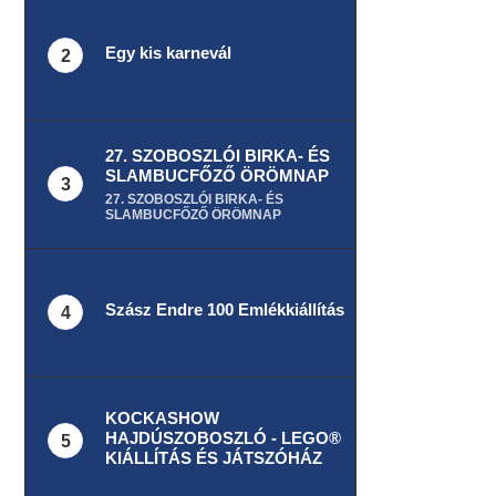
Egy kis karnevál
2
27. SZOBOSZLÓI BIRKA- ÉS
SLAMBUCFŐZŐ ÖRÖMNAP
3
27. SZOBOSZLÓI BIRKA- ÉS
SLAMBUCFŐZŐ ÖRÖMNAP
Szász Endre 100 Emlékkiállítás
4
KOCKASHOW
HAJDÚSZOBOSZLÓ - LEGO®
5
KIÁLLÍTÁS ÉS JÁTSZÓHÁZ