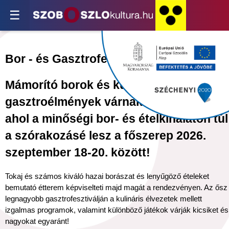
☰
Bor - és Gasztrofesztivál
Mámorító borok és különleges
gasztroélmények várnak mindenkit,
ahol a minőségi bor- és ételkínálaton túl
a szórakozásé lesz a főszerep 2026.
szeptember 18-20. között!
Tokaj és számos kiváló hazai borászat és lenyűgöző ételeket
bemutató étterem képviselteti majd magát a rendezvényen. Az ősz
legnagyobb gasztrofesztiválján a kulináris élvezetek mellett
izgalmas programok, valamint különböző játékok várják kicsiket és
nagyokat egyaránt!