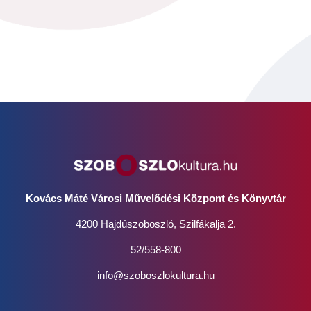
Kovács Máté Városi Művelődési Központ és Könyvtár
4200 Hajdúszoboszló, Szilfákalja 2.
52/558-800
info@szoboszlokultura.hu