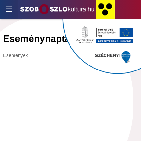
☰
Eseménynaptár
Események