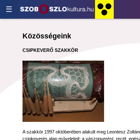
☰
Közösségeink
CSIPKEVERŐ SZAKKÖR
A szakkör 1997 októberében alakult meg Leontesz Zoltánné
csipkeverés alap műveleteit: a vászonverést, recét, egész