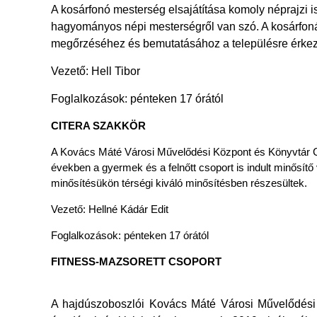
A kosárfonó mesterség elsajátítása komoly néprajzi 
hagyományos népi mesterségről van szó. A kosárfonás
megőrzéséhez és bemutatásához a településre érkező 
Vezető: Hell Tibor
Foglalkozások: pénteken 17 órától
CITERA SZAKKÖR
A Kovács Máté Városi Művelődési Központ és Könyvtár Ci
években a gyermek és a felnőtt csoport is indult minősít
minősítésükön térségi kiváló minősítésben részesültek.
Vezető: Hellné Kádár Edit
Foglalkozások: pénteken 17 órától
FITNESS-MAZSORETT CSOPORT
A hajdúszoboszlói Kovács Máté Városi Művelődési 