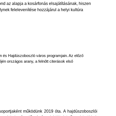
nd az alapja a kosárfonás elsajátításának, hiszen
ek felelevenítése hozzájárul a helyi kultúra
n és Hajdúszoboszló város programjain. Az előző
én országos arany, a felnőtt citerások első
soportjaként működünk 2019 óta. A hajdúszoboszlói