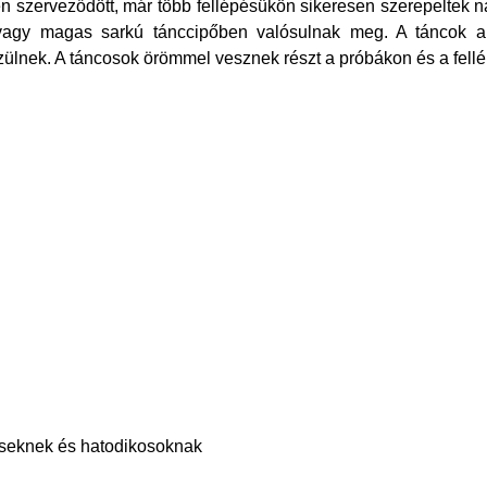
n szerveződött, már több fellépésükön sikeresen szerepeltek n
 vagy magas sarkú tánccipőben valósulnak meg. A táncok ala
ülnek. A táncosok örömmel vesznek részt a próbákon és a fellé
eseknek és hatodikosoknak