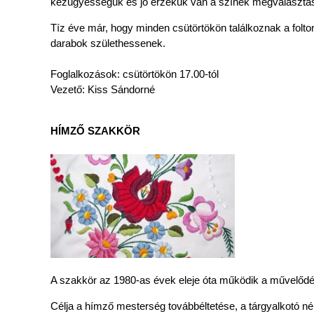
kézügyességük és jó érzékük van a színek megválasztá
Tíz éve már, hogy minden csütörtökön találkoznak a folto
darabok születhessenek.
Foglalkozások: csütörtökön 17.00-tól
Vezető: Kiss Sándorné
HÍMZŐ SZAKKÖR
A szakkör az 1980-as évek eleje óta működik a művelődé
Célja a hímző mesterség továbbéltetése, a tárgyalkotó né