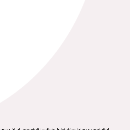
sz által teremtett tradíció folytatásaképp szeretettel