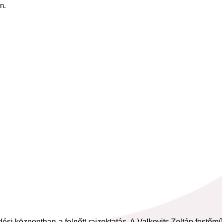
n.
 központban a felnőtt rajzoktatás. A Valkovits Zoltán festőművé