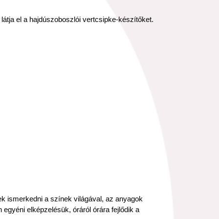
látja el a hajdúszoboszlói vertcsipke-készítőket.
tek ismerkedni a színek világával, az anyagok
egyéni elképzelésük, óráról órára fejlődik a