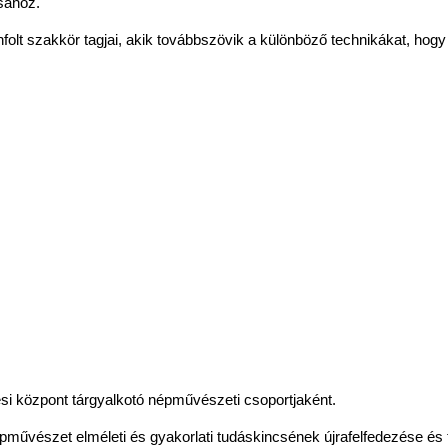
sához.
nfolt szakkör tagjai, akik továbbszövik a különböző technikákat, ho
si központ tárgyalkotó népművészeti csoportjaként.
pművészet elméleti és gyakorlati tudáskincsének újrafelfedezése és 