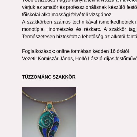
várjuk az amatőr és professzionálisnak készülő fest
főiskolai alkalmassági felvételi vizsgához.
A szakkörben számos technikával ismerkedhetnek meg 
monotípia, linometszés és rézkarc. A szakkör tagj
Természetesen biztosított a lehetőség az alkotói fant
Foglalkozások: online formában kedden 16 órától
Vezeti: Komiszár János, Holló László-díjas festőműv
TŰZZOMÁNC SZAKKÖR