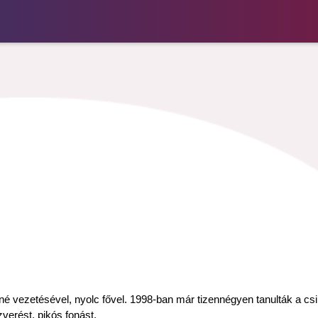
 vezetésével, nyolc fővel. 1998-ban már tizennégyen tanulták a csi
verést, pikós fonást.