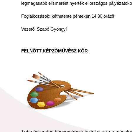
legmagasabb elismerést nyerték el országos pályázatoko
Foglalkozások: kéthetente pénteken 14.30 órától
Vezető: Szabó Gyöngyi
FELNŐTT KÉPZŐMŰVÉSZ KÖR
Több évtizedes hagyományra tekint vissza a művelődési