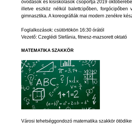
óvodások és kisiskolások csoportja 2019 októberébe
illetve eszköz nélkül balettcipőben, forgócipőben
gimnasztika. A koreográfiák mai modern zenékre kész
Foglalkozások: csütörtökön 16:30 órától
Vezető: Czeglédi Stefánia, fitnesz-mazsorett oktató
MATEMATIKA SZAKKÖR
Városi tehetséggondozó matematika szakkör ötödik