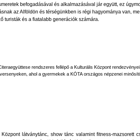
ismeretek befogadásával és alkalmazásával jár együtt, ez úgymo
nak az Alföldön és térségünkben is régi hagyománya van, melyn
turisták és a fiatalabb generációk számára.
teraegyüttese rendszeres fellépő a Kulturális Központ rendezvényei
ő versenyeken, ahol a gyermekek a KÓTA országos népzenei minősítőj
Központ látványtánc, show tánc valamint fitness-mazsorett c