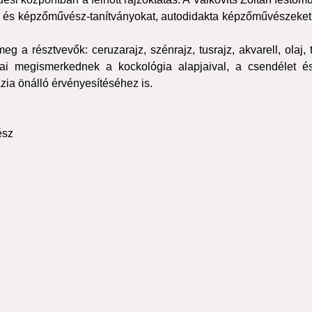
ő és képzőművész-tanítványokat, autodidakta képzőművészeket 
a résztvevők: ceruzarajz, szénrajz, tusrajz, akvarell, olaj, 
ai megismerkednek a kockológia alapjaival, a csendélet és 
ázia önálló érvényesítéséhez is.
ész