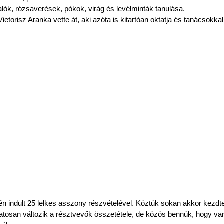
álók, rózsaverések, pókok, virág és levélminták tanulása.
orisz Aranka vette át, aki azóta is kitartóan oktatja és tanácsokkal 
1-én indult 25 lelkes asszony részvételével. Köztük sokan akkor kezd
atosan változik a résztvevők összetétele, de közös bennük, hogy van 