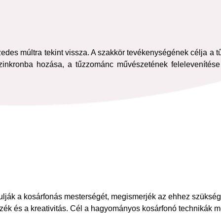
edes múltra tekint vissza. A szakkör tevékenységének célja a
 szinkronba hozása, a tűzzománc művészetének felelevenítése
nulják a kosárfonás mesterségét, megismerjék az ehhez szüksé
zék és a kreativitás. Cél a hagyományos kosárfonó technikák me