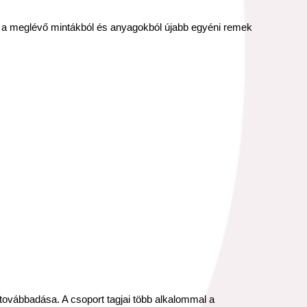
gy a meglévő mintákból és anyagokból újabb egyéni remek
továbbadása. A csoport tagjai több alkalommal a