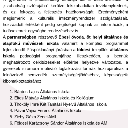
„szabadság szférájába” kerülve felszabadultan tevékenykednek,
és ez fokozza a fejlesztés hatékonyságát. Eredményeként
megismerik a kulturális intézményrendszer szolgáltatásait,
hozzáadott értékként pedig segítséget kapnak az információk, a
tudáselemek egységbe rendezéséhez is.
A
partnerségben
résztvevő
Ebesi óvoda
,
öt helyi általános és
alapfokú művészeti iskola
valamint a komplex programma
fejlesztendő Püspökladányi járásban a
földesi
település
általáno
iskola
pedagógiai programjához illeszkedően, a bennük
meghatározott célkitűzéseket előtérbe helyezve változatos, a
gyerekek számára motiváló foglalkozási formák hozzájárulnak a
felnövekvő nemzedék személyiségfejlődéséhez, képességeik
kibontakoztatásához.
Bárdos Lajos Általános Iskola
Éltes Mátyás Általános Iskola és Kollégium
Thököly Imre Két Tanítási Nyelvű Általános Iskola
Pávai Vajna Ferenc Általános Iskola
Zichy Géza Zenei AMI
Földesi Karácsony Sándor Általános Iskola és AMI