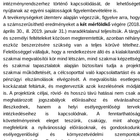
intézményrendszerhez történő kapcsolódását, de lehetőséget
nyújtanak az egyéni sajátosságok figyelembevételére is.
A tevékenységeket ütemterv alapján végezzük, figyelve arra, hogy
a számszerűsíthető eredményeket a
két mérföldkő
végére (2018
április 30., ill. 2019. január 31.) maradéktalanul teljesítsük. A tárgyi
és személyi feltételeket közösen megteremtettük, azonban néhány
eszköz beszerzésére szükség van a teljes körűvé tételhez.
Felelősséggel vállaljuk, hogy a rendelkezésre álló és a kialakítandó
szakmai megvalósítói kör mind létszám, mind szakmai képzettség
és szakmai tapasztalatok alapján biztosítani tudja a projekt
szakmai működtetését, a célcsoporttal való kapcsolattartást és a
pénzügyi elszámolások elvégzését. A megvalósítás esetleges
kockázatait feltártuk, és megterveztük azok kezelésének módját
is. A projektünk céljai, rövid- és hosszú távú hatásai nem csak a
meghatározott jogszabályok előírásaihoz és elvárásaihoz
illeszkednek, hanem a helyi esélyegyenlőségi tervek
intézkedéseihez is kapcsolódnak. A fenntarthatóság
követelményeinek eleget teszünk, csakúgy, mint ahogy
megfelelünk a nyilvánossági előírásoknak, és gondoskodunk
esélyegyenlőségi és környezetvédelmi szempontok