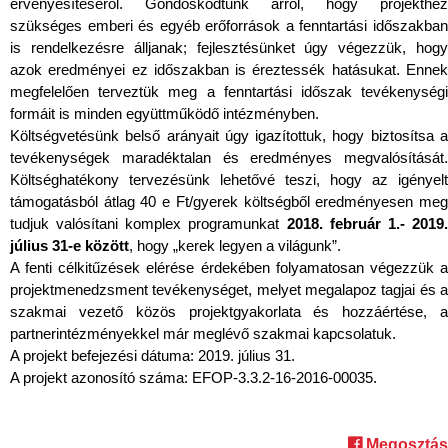
érvényesítéséről. Gondoskodtunk arról, hogy projekthez
szükséges emberi és egyéb erőforrások a fenntartási időszakban
is rendelkezésre álljanak; fejlesztésünket úgy végezzük, hogy
azok eredményei ez időszakban is éreztessék hatásukat. Ennek
megfelelően terveztük meg a fenntartási időszak tevékenységi
formáit is minden együttműködő intézményben.
Költségvetésünk belső arányait úgy igazítottuk, hogy biztosítsa a
tevékenységek maradéktalan és eredményes megvalósítását.
Költséghatékony tervezésünk lehetővé teszi, hogy az igényelt
támogatásból átlag 40 e Ft/gyerek költségből eredményesen meg
tudjuk valósítani komplex programunkat
2018. február 1.- 2019
július 31-e között
, hogy „kerek legyen a világunk”.
A fenti célkitűzések elérése érdekében folyamatosan végezzük a
projektmenedzsment tevékenységet, melyet megalapoz tagjai és a
szakmai vezető közös projektgyakorlata és hozzáértése, a
partnerintézményekkel már meglévő szakmai kapcsolatuk.
A projekt befejezési dátuma: 2019. július 31.
A projekt azonosító száma: EFOP-3.3.2-16-2016-00035.
Megosztás