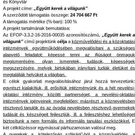
és Könyvtár
A projekt címe:
„Együtt kerek a világunk”
A szerződött támogatás összege:
24 704 667 Ft
A támogatás mértéke (%-ban): 100 %
A projekt tartalmának bemutatása:
Az EFOP-3.3.2-16-2016-00035 azonosítószámú,
„Együtt kerek 
világunk”
című projektünk
célja
a
közművelődési és a közoktatási
intézmények együttműködésében megvalósítani a szükséges
alapvető feladatot: képessé tenni az ifjúságot önmaguk
megismerésére, olyan ismeretek, tudások, képességek
megszerzésére, melyek birtokában irányítani tudják életüket és
megtalálják helyüket a világban.
E célok gyakorlati megvalósításához járul hozzá tervezetünk:
egyrészt kialakítjuk, ill. erősítjük intézményünk és a hét nevelési-
oktatási intézmény közötti partnerséget, a nevelési-oktatási
intézmények igényeinek megfelelően; másrészt a köznevelésben
résztvevő tanulók és az óvodai nevelésben résztvevő gyermekek
tudását és készségeit fejlesztjük, ill. a fejlesztéshez lehetőséget
biztosítunk a nem formális és informális tanulási eszközökkel.
E
két célkitűzéssor egymással párhuzamosan valósul meg.
A gyerekek a „kötelezőség szférájá”-ból a közművelődés, a