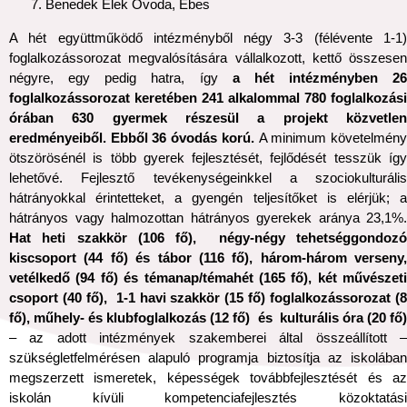
Benedek Elek Óvoda, Ebes
A hét együttműködő intézményből négy 3-3 (félévente 1-1)
foglalkozássorozat megvalósítására vállalkozott, kettő összesen
négyre, egy pedig hatra, így
a hét intézményben 26
foglalkozássorozat keretében 241 alkalommal 780 foglalkozási
órában 630 gyermek részesül a projekt közvetlen
eredményeiből. Ebből 36 óvodás korú.
A minimum követelmén
ötszörösénél is több gyerek fejlesztését, fejlődését tesszük így
lehetővé. Fejlesztő tevékenységeinkkel a szociokulturális
hátrányokkal érintetteket, a gyengén teljesítőket is elérjük; a
hátrányos vagy halmozottan hátrányos gyerekek aránya 23,1%.
Hat heti szakkör (106 fő), négy-négy tehetséggondozó
kiscsoport (44 fő) és tábor (116 fő), három-három verseny,
vetélkedő (94 fő) és témanap/témahét (165 fő), két művészeti
csoport (40 fő), 1-1 havi szakkör (15 fő) foglalkozássorozat (8
fő), műhely- és klubfoglalkozás (12 fő) és kulturális óra (20 fő)
– az adott intézmények szakemberei által összeállított –
szükségletfelmérésen alapuló programja biztosítja az iskolában
megszerzett ismeretek, képességek továbbfejlesztését és az
iskolán kívüli kompetenciafejlesztés közoktatási