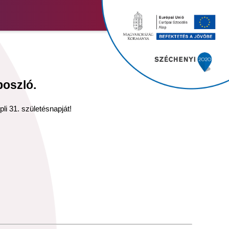
boszló.
li 31. születésnapját!