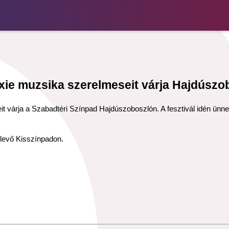
ie muzsika szerelmeseit várja Hajdúszo
t várja a Szabadtéri Színpad Hajdúszoboszlón. A fesztivál idén ünnep
 levő Kisszínpadon.