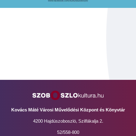
Kovács Máté Városi Művelődési Központ és Könyvtár
4200 Hajdúszoboszló, Szilfákalja 2.
52/558-800