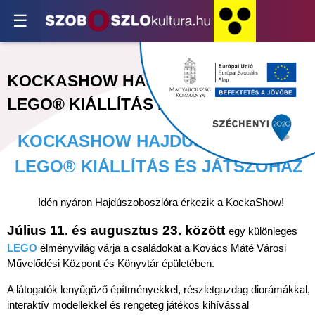
☰
KOCKASHOW HAJDÚSZOBOSZLÓ -
LEGO® KIÁLLÍTÁS ÉS JÁTSZÓHÁZ
KOCKASHOW HAJDÚSZOBOSZLÓ -
LEGO® KIÁLLÍTÁS ÉS JÁTSZÓHÁZ
Idén nyáron Hajdúszoboszlóra érkezik a KockaShow!
Július 11. és augusztus 23. között
egy különleges
LEGO
élményvilág várja a családokat a Kovács Máté Városi
Művelődési Központ és Könyvtár épületében.
A látogatók lenyűgöző építményekkel, részletgazdag diorámákkal,
interaktív modellekkel és rengeteg játékos kihívással