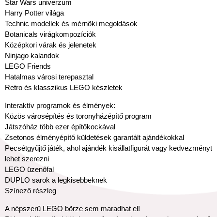
Star Wars univerzum
Harry Potter világa
Technic modellek és mérnöki megoldások
Botanicals virágkompozíciók
Középkori várak és jelenetek
Ninjago kalandok
LEGO Friends
Hatalmas városi terepasztal
Retro és klasszikus LEGO készletek
Interaktív programok és élmények:
Közös városépítés és toronyházépítő program
Játszóház több ezer építőkockával
Zsetonos élményépítő küldetések garantált ajándékokkal
Pecsétgyűjtő játék, ahol ajándék kisállatfigurát vagy kedvezményt
lehet szerezni
LEGO üzenőfal
DUPLO sarok a legkisebbeknek
Színező részleg
A népszerű LEGO börze sem maradhat el!