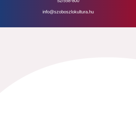
52/558-800
info@szoboszlokultura.hu