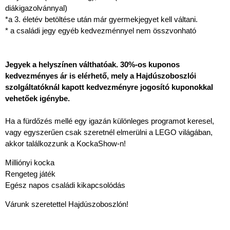
diákigazolvánnyal)
*a 3. életév betöltése után már gyermekjegyet kell váltani.
* a családi jegy egyéb kedvezménnyel nem összvonható
Jegyek a helyszínen válthatóak. 30%-os kuponos
kedvezményes ár is elérhető, mely a Hajdúszoboszlói
szolgáltatóknál kapott kedvezményre jogosító kuponokkal
vehetőek igénybe.
Ha a fürdőzés mellé egy igazán különleges programot keresel,
vagy egyszerűen csak szeretnél elmerülni a LEGO világában,
akkor találkozzunk a KockaShow-n!
Milliónyi kocka
Rengeteg játék
Egész napos családi kikapcsolódás
Várunk szeretettel Hajdúszoboszlón!