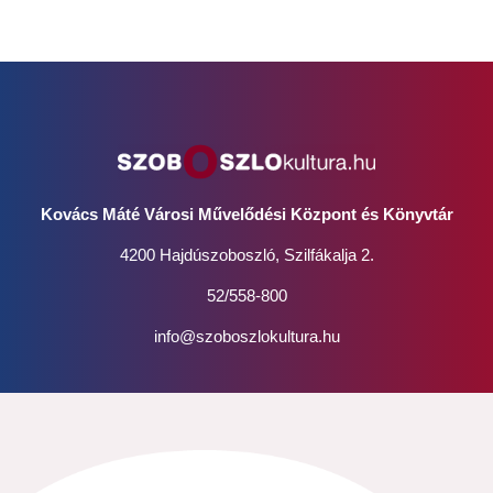
Kovács Máté Városi Művelődési Központ és Könyvtár
4200 Hajdúszoboszló, Szilfákalja 2.
52/558-800
info@szoboszlokultura.hu