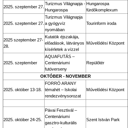
Turizmus Világnapja -
Hungarospa
2025. szeptember 27.
Hungarospa
fürdőkomplexum
Turizmus Világnapja
2025. szeptember 27.
a gyógyvíz
Tourinform iroda
nyomában
Kutatók éjszakája,
2025 szeptember 27-
előadások, látványos
Művelődési Központ
28.
kísérletek a vízzel
AQUAFUTÁS –
2025. szeptember
Centenáriumi
Repülőtér
futóverseny
OKTÓBER - NOVEMBER
FORRÓ ARANY
2025. október 13-18.
témahét – Iskolai
Művelődési Központ
rendezvénysorozat
Pávai Fesztivál –
Centenáriumi
2025. október 24-25.
Szent István Park
gasztro-kulturális