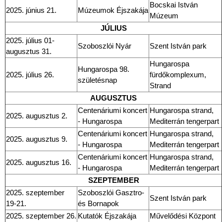
Bocskai István
2025. június 21.
Múzeumok Éjszakája
Múzeum
JÚLIUS
2025. július 01-
Szoboszlói Nyár
Szent István park
augusztus 31.
Hungarospa
Hungarospa 98.
2025. július 26.
fürdőkomplexum,
születésnap
Strand
AUGUSZTUS
Centenáriumi koncert
Hungarospa strand,
2025. augusztus 2.
- Hungarospa
Mediterrán tengerpart
Centenáriumi koncert
Hungarospa strand,
2025. augusztus 9.
- Hungarospa
Mediterrán tengerpart
Centenáriumi koncert
Hungarospa strand,
2025. augusztus 16.
- Hungarospa
Mediterrán tengerpart
SZEPTEMBER
2025. szeptember
Szoboszlói Gasztro-
Szent István park
19-21.
és Bornapok
2025. szeptember 26.
Kutatók Éjszakája
Művelődési Központ