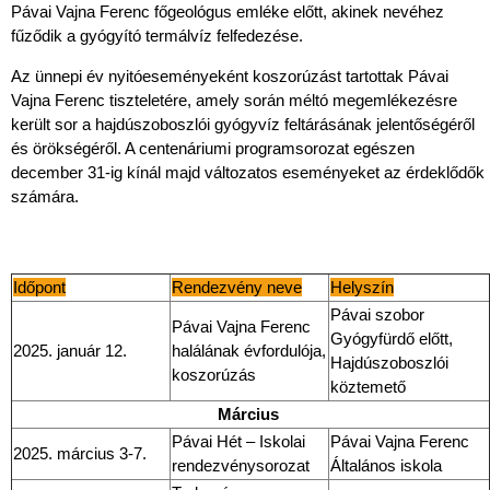
Pávai Vajna Ferenc főgeológus emléke előtt, akinek nevéhez
fűződik a gyógyító termálvíz felfedezése.
Az ünnepi év nyitóeseményeként koszorúzást tartottak Pávai
Vajna Ferenc tiszteletére, amely során méltó megemlékezésre
került sor a hajdúszoboszlói gyógyvíz feltárásának jelentőségéről
és örökségéről. A centenáriumi programsorozat egészen
december 31-ig kínál majd változatos eseményeket az érdeklődők
számára.
Időpont
Rendezvény neve
Helyszín
Pávai szobor
Pávai Vajna Ferenc
Gyógyfürdő előtt,
2025. január 12.
halálának évfordulója,
Hajdúszoboszlói
koszorúzás
köztemető
Március
Pávai Hét – Iskolai
Pávai Vajna Ferenc
2025. március 3-7.
rendezvénysorozat
Általános iskola