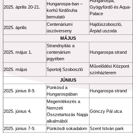
Hungarospa,
Hungarospa-ban –
2025. április 20-21.
Gyógyfürdő és Aqua-
korhű fürdőruha
Palace
bemutató
Centenáriumi
Hajdúszoboszló,
2025. április
úszóverseny
Árpád uszoda
MÁJUS
Strandnyitás a
2025. május 1.
centenárium
Hungarospa strand
jegyében
Művelődési Központ
2025. május
Sportolj Szoboszló
színházterem
JÚNIUS
Pünkösd a
2025. június 8-9.
Hungarospa strand
Hungarospában
Megemlékezés a
Nemzeti
2025. június 4.
Gönczy Pál utca
Összetartozás Napja
alkalmából
2025. június 7-9.
Pünkösdi sokadalom
Szent István park