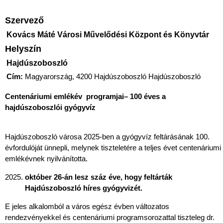
Szervező
Kovács Máté Városi Művelődési Központ és Könyvtár
Helyszín
Hajdúszoboszló
Cím:
Magyarország, 4200 Hajdúszoboszló Hajdúszoboszló
Centenáriumi emlékév programjai– 100 éves a
hajdúszoboszlói gyógyvíz
Hajdúszoboszló városa 2025-ben a gyógyvíz feltárásának 100.
évfordulóját ünnepli, melynek tiszteletére a teljes évet centenáriumi
emlékévnek nyilvánította.
október 26-án lesz száz éve, hogy feltárták
Hajdúszoboszló híres gyógyvizét.
E jeles alkalomból a város egész évben változatos
rendezvényekkel és centenáriumi programsorozattal tiszteleg dr.