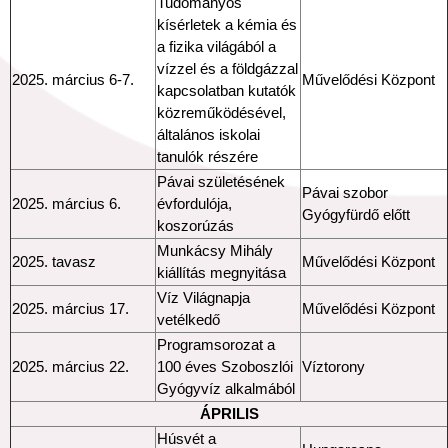
Tudományos
kísérletek a kémia és
a fizika világából a
vízzel és a földgázzal
2025. március 6-7.
Művelődési Központ
kapcsolatban kutatók
közreműködésével,
általános iskolai
tanulók részére
Pávai születésének
Pávai szobor
2025. március 6.
évfordulója,
Gyógyfürdő előtt
koszorúzás
Munkácsy Mihály
2025. tavasz
Művelődési Központ
kiállítás megnyitása
Víz Világnapja
2025. március 17.
Művelődési Központ
vetélkedő
Programsorozat a
2025. március 22.
100 éves Szoboszlói
Víztorony
Gyógyvíz alkalmából
ÁPRILIS
Húsvét a