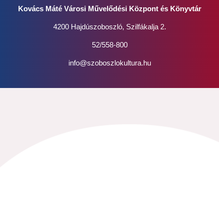
Kovács Máté Városi Művelődési Központ és Könyvtár
4200 Hajdúszoboszló, Szilfákalja 2.
52/558-800
info@szoboszlokultura.hu