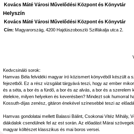
Kovács Máté Városi Művelődési Központ és Könyvtár
Helyszín
Kovács Máté Városi Művelődési Központ és Könyvtár
Cím:
Magyarország, 4200 Hajdúszoboszló Szilfákalja utca 2.
Kedvcsináló sorok:
Hamvas Béla felvidéki magyar író közismert könyvéből készült a sz
fejezetből. Ez a rész vizsgálat tárgyává teszi, hogy az ember miko
és a séta, a bor és a fürdő, a bor és az alvás, a bor és a szerelem
ételekre, milyen helyeken és keverésben? Mindezt sok humorral hal
Kossuth-díjas zenész, gitáron énekével színesebbé teszi az előadá
Hamvas gondolatai mellett Balassi Bálint, Csokonai Vitéz Mihály, 
diákdalok csendülnek fel az est során. Az előadást Márai szövegek
magyar költészet klasszikus és mai boros versei.