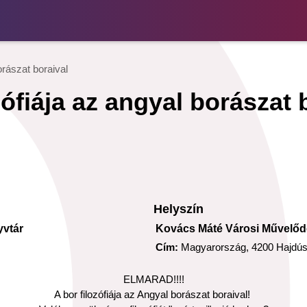
rászat boraival
fiája az angyal borászat 
Helyszín
yvtár
Kovács Máté Városi Művelőd
Cím:
Magyarország, 4200 Hajdúsz
ELMARAD!!!!
A bor filozófiája az Angyal borászat boraival!