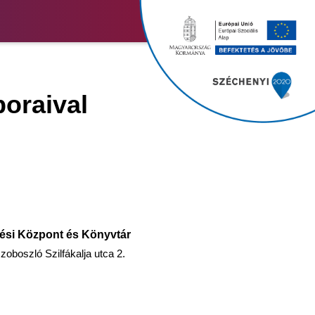
boraival
ési Központ és Könyvtár
oboszló Szilfákalja utca 2.