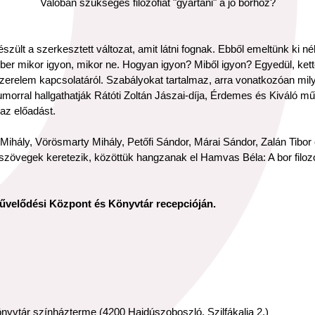
Valóban szükséges filozófiát "gyártani" a jó borhoz?
zült a szerkesztett változat, amit látni fognak. Ebből emeltünk ki 
mber mikor igyon, mikor ne. Hogyan igyon? Miből igyon? Egyedül, kett
 szerelem kapcsolatáról. Szabályokat tartalmaz, arra vonatkozóan mily
orral hallgathatják Rátóti Zoltán Jászai-díja, Érdemes és Kiváló m
az előadást.
 Mihály, Vörösmarty Mihály, Petőfi Sándor, Márai Sándor, Zalán Tibor
 szövegek keretezik, közöttük hangzanak el Hamvas Béla: A bor filoz
Művelődési Központ és Könyvtár recepcióján.
yvtár színházterme (4200 Hajdúszoboszló, Szilfákalja 2.)