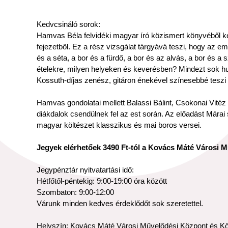
Kedvcsináló sorok:
Hamvas Béla felvidéki magyar író közismert könyvéből kés
fejezetből. Ez a rész vizsgálat tárgyává teszi, hogy az e
és a séta, a bor és a fürdő, a bor és az alvás, a bor és a
ételekre, milyen helyeken és keverésben? Mindezt sok hum
Kossuth-díjas zenész, gitáron énekével színesebbé teszi 
Hamvas gondolatai mellett Balassi Bálint, Csokonai Vitéz
diákdalok csendülnek fel az est során. Az előadást Márai
magyar költészet klasszikus és mai boros versei.
Jegyek elérhetőek 3490 Ft-tól a Kovács Máté Városi 
Jegypénztár nyitvatartási idő:
Hétfőtől-péntekig: 9:00-19:00 óra között
Szombaton: 9:00-12:00
Várunk minden kedves érdeklődőt sok szeretettel.
Helyszín: Kovács Máté Városi Művelődési Központ és Kön