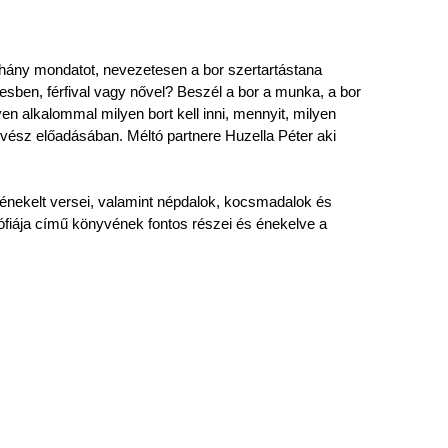
néhány mondatot, nevezetesen a bor szertartástana
esben, férfival vagy nővel? Beszél a bor a munka, a bor
en alkalommal milyen bort kell inni, mennyit, milyen
űvész előadásában. Méltó partnere Huzella Péter aki
 énekelt versei, valamint népdalok, kocsmadalok és
ófiája című könyvének fontos részei és énekelve a