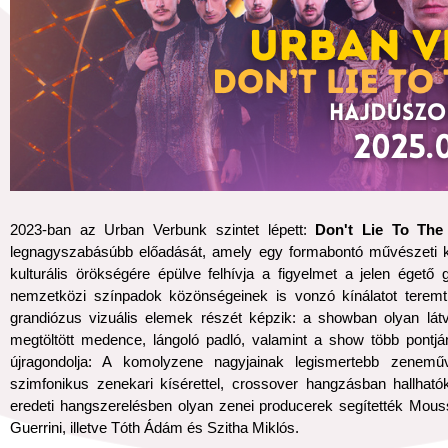
2023-ban az Urban Verbunk szintet lépett:
Don't Lie To Th
legnagyszabásúbb előadását, amely egy formabontó művészeti 
kulturális örökségére épülve felhívja a figyelmet a jelen égető
nemzetközi színpadok közönségeinek is vonzó kínálatot terem
grandiózus vizuális elemek részét képzik: a showban olyan lát
megtöltött medence, lángoló padló, valamint a show több pontján
újragondolja: A komolyzene nagyjainak legismertebb zeneműv
szimfonikus zenekari kísérettel, crossover hangzásban hallható
eredeti hangszerelésben olyan zenei producerek segítették Mous
Guerrini, illetve Tóth Ádám és Szitha Miklós.