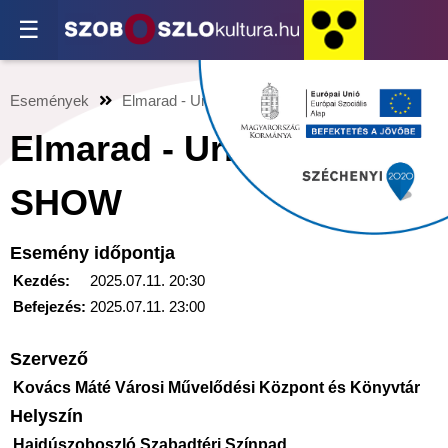
☰
Események
Elmarad - Urban Verbunk SHOW
Elmarad - Urban Verbunk
SHOW
Esemény időpontja
Kezdés:
2025.07.11. 20:30
Befejezés:
2025.07.11. 23:00
Szervező
Kovács Máté Városi Művelődési Központ és Könyvtár
Helyszín
Hajdúszoboszló Szabadtéri Színpad