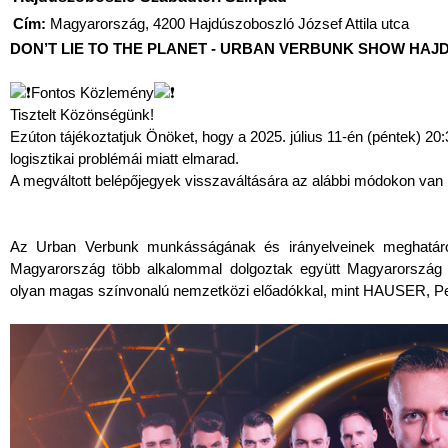
Cím:
Magyarország, 4200 Hajdúszoboszló József Attila utca
DON’T LIE TO THE PLANET - URBAN VERBUNK SHOW HA
Fontos Közlemény
Tisztelt Közönségünk!
Ezúton tájékoztatjuk Önöket, hogy a 2025. július 11-én (péntek) 20:
logisztikai problémái miatt elmarad.
A megváltott belépőjegyek visszaváltására az alábbi módokon van 
Az Urban Verbunk munkásságának és irányelveinek meghatáro
Magyarország több alkalommal dolgoztak együtt Magyarország l
olyan magas színvonalú nemzetközi előadókkal, mint HAUSER, Peta