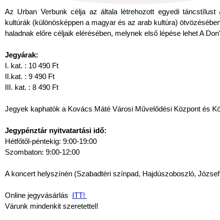
Az Urban Verbunk célja az általa létrehozott egyedi táncstílust
kultúrák (különösképpen a magyar és az arab kultúra) ötvözésében 
haladnak előre céljaik elérésében, melynek első lépése lehet A Don'
Jegyárak:
I. kat. : 10 490 Ft
II.kat. : 9 490 Ft
III. kat. : 8 490 Ft
Jegyek kaphatók a Kovács Máté Városi Művelődési Központ és Könyv
Jegypénztár nyitvatartási idő:
Hétfőtől-péntekig: 9:00-19:00
Szombaton: 9:00-12:00
A koncert helyszínén (Szabadtéri színpad, Hajdúszoboszló, József At
Online jegyvásárlás
ITT!
Várunk mindenkit szeretettel!