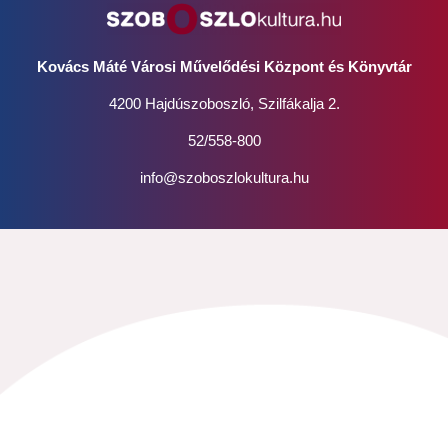
Kovács Máté Városi Művelődési Központ és Könyvtár
4200 Hajdúszoboszló, Szilfákalja 2.
52/558-800
info@szoboszlokultura.hu