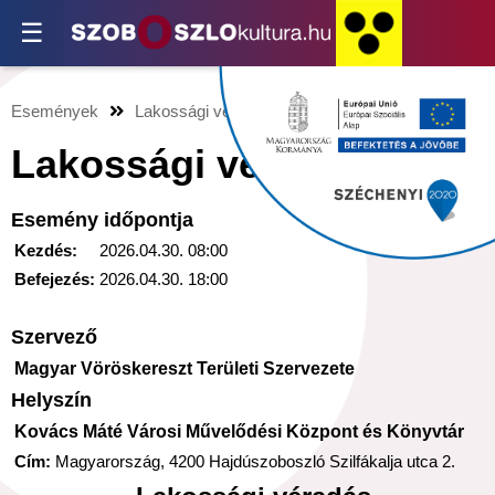
☰
Események
Lakossági véradás
Lakossági véradás
Esemény időpontja
Kezdés:
2026.04.30. 08:00
Befejezés:
2026.04.30. 18:00
Szervező
Magyar Vöröskereszt Területi Szervezete
Helyszín
Kovács Máté Városi Művelődési Központ és Könyvtár
Cím:
Magyarország, 4200 Hajdúszoboszló Szilfákalja utca 2.