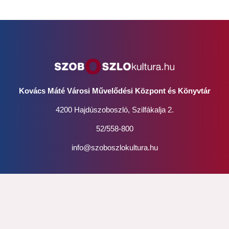
Kovács Máté Városi Művelődési Központ és Könyvtár
4200 Hajdúszoboszló, Szilfákalja 2.
52/558-800
info@szoboszlokultura.hu