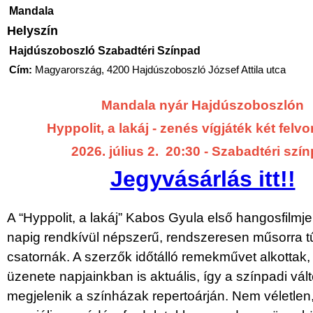
Mandala
Helyszín
Hajdúszoboszló Szabadtéri Színpad
Cím:
Magyarország, 4200 Hajdúszoboszló József Attila utca
Mandala nyár Hajdúszoboszlón
Hyppolit, a lakáj - zenés vígjáték két fel
2026. július 2. 20:30 - Szabadtéri szí
Jegyvásárlás itt!!
A “Hyppolit, a lakáj” Kabos Gyula első hangosfilmj
napig rendkívül népszerű, rendszeresen műsorra t
csatornák. A szerzők időtálló remekművet alkottak
üzenete napjainkban is aktuális, így a színpadi vált
megjelenik a színházak repertoárján. Nem véletlen