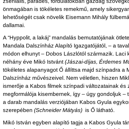
zseniális, parádés, fordulatokban gazdag szövegk
önmagában is tökéletes remekmű, amely sikergyan
lehetőségét csak növelik Eisemann Mihály fülbem
dallamai.
A “Hyppolit, a lakáj” mandalás bemutatójának ötle
Mandala Dalszínház Alapító Igazgatójától, – a tava
módon elhunyt – Dobos Lászlótól származik. Laci k
néhány éve Mikó Istvánt
(Jászai-díjas, Érdemes M
tökéletes alapanyagot Ő állíttsa majd színpadra a
Dalszínház művészeivel. Nem véletlen, hiszen Mikl
ismerője a Kabos filmek színpadi változatainak és 
megformálója kisembernek, így – úgy gondoljuk – te
a darab mandalás verziójában Kabos Gyula egykor
szerepében
(Schneider Mátyás)
is Ő látható.
Mikó István egyben alapító tagja a Kabos Gyula t