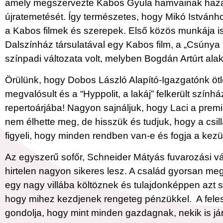
amely megszervezte Kabos Gyula hamvainak hazas
újratemetését. Így természetes, hogy Mikó Istvánho
a Kabos filmek és szerepek. Első közös munkája i
Dalszínház társulatával egy Kabos film, a „Csúnya 
színpadi változata volt, melyben Bogdán Artúrt alakí
Örülünk, hogy Dobos László Alapító-Igazgatónk ötl
megvalósult és a “Hyppolit, a lakáj” felkerült szính
repertoárjába! Nagyon sajnáljuk, hogy Laci a premi
nem élhette meg, de hisszük és tudjuk, hogy a csil
figyeli, hogy minden rendben van-e és fogja a kezü
Az egyszerű sofőr, Schneider Mátyás fuvarozási vá
hirtelen nagyon sikeres lesz. A család gyorsan m
egy nagy villába költöznek és tulajdonképpen azt 
hogy mihez kezdjenek rengeteg pénzükkel. A fele
gondolja, hogy mint minden gazdagnak, nekik is jár 