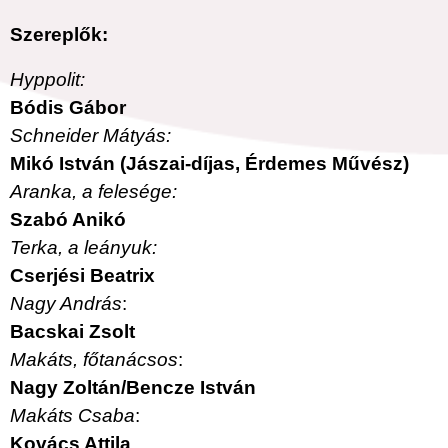
Szereplők:
Hyppolit:
Bódis Gábor
Schneider Mátyás:
Mikó István (Jászai-díjas, Érdemes Művész)
Aranka, a felesége:
Szabó Anikó
Terka, a leányuk:
Cserjési Beatrix
Nagy András
:
Bacskai Zsolt
Makáts, főtanácsos
:
Nagy Zoltán/Bencze István
Makáts Csaba
:
Kovács Attila