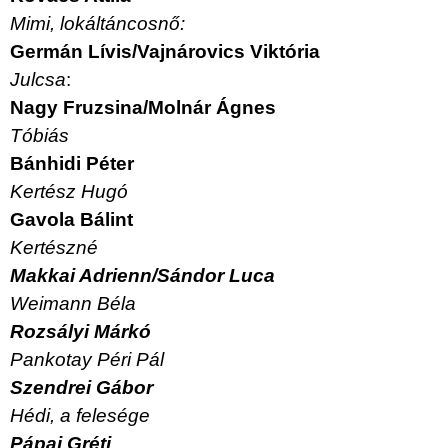
Mimi, lokáltáncosnő:
Germán Lívis/Vajnárovics Viktória
Julcsa
:
Nagy Fruzsina/Molnár Ágnes
Tóbiás
Bánhidi Péter
Kertész Hugó
Gavola Bálint
Kertészné
Makkai Adrienn/Sándor Luca
Weimann Béla
Rozsályi Márkó
Pankotay Péri Pál
Szendrei Gábor
Hédi, a felesége
Pápai Gréti