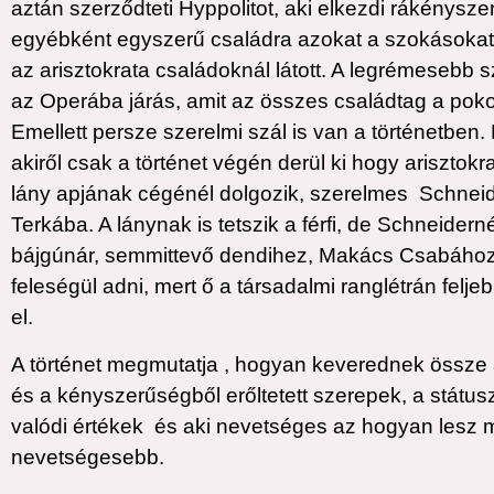
aztán szerződteti Hyppolitot, aki elkezdi rákényszer
egyébként egyszerű családra azokat a szokásokat
az arisztokrata családoknál látott. A legrémesebb 
az Operába járás, amit az összes családtag a poko
Emellett persze szerelmi szál is van a történetben
akiről csak a történet végén derül ki hogy arisztokr
lány apjának cégénél dolgozik, szerelmes Schnei
Terkába. A lánynak is tetszik a férfi, de Schneidern
bájgúnár, semmittevő dendihez, Makács Csabához
feleségül adni, mert ő a társadalmi ranglétrán felj
el.
A történet megmutatja , hogyan keverednek össze 
és a kényszerűségből erőltetett szerepek, a státus
valódi értékek és aki nevetséges az hogyan lesz
nevetségesebb.