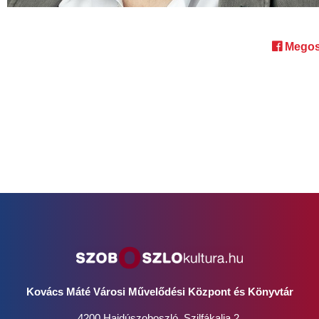
Megos
Kovács Máté Városi Művelődési Központ és Könyvtár
4200 Hajdúszoboszló, Szilfákalja 2.