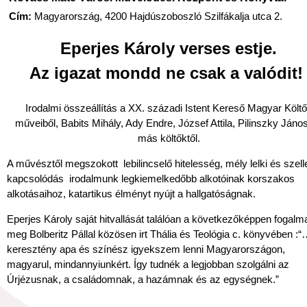
Cím:
Magyarország, 4200 Hajdúszoboszló Szilfákalja utca 2.
Eperjes Károly verses estje.
Az igazat mondd ne csak a valódit
Irodalmi összeállítás a XX. századi Istent Kereső Magyar Költ
műveiből, Babits Mihály, Ady Endre, József Attila, Pilinszky Jáno
más költőktől.
A művésztől megszokott lebilincselő hitelesség, mély lelki és szel
kapcsolódás irodalmunk legkiemelkedőbb alkotóinak korszakos
alkotásaihoz, katartikus élményt nyújt a hallgatóságnak.
Eperjes Károly saját hitvallását találóan a következőképpen fogalm
meg Bolberitz Pállal közösen irt Thália és Teológia c. könyvében :“
keresztény apa és színész igyekszem lenni Magyarországon,
magyarul, mindannyiunkért. Így tudnék a legjobban szolgálni az
Úrjézusnak, a családomnak, a hazámnak és az egységnek.”