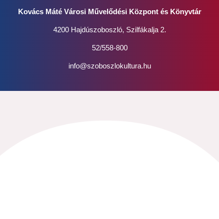
Kovács Máté Városi Művelődési Központ és Könyvtár
4200 Hajdúszoboszló, Szilfákalja 2.
52/558-800
info@szoboszlokultura.hu