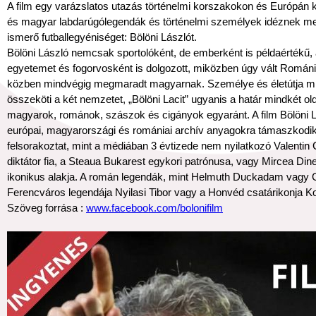
A film egy varázslatos utazás történelmi korszakokon és Európán 
és magyar labdarúgólegendák és történelmi személyek idéznek meg
ismerő futballegyéniséget: Bölöni Lászlót.
Bölöni László nemcsak sportolóként, de emberként is példaértékű, 
egyetemet és fogorvosként is dolgozott, miközben úgy vált Románi
közben mindvégig megmaradt magyarnak. Személye és életútja m
összeköti a két nemzetet, „Bölöni Lacit” ugyanis a határ mindkét old
magyarok, románok, szászok és cigányok egyaránt. A film Bölöni L
európai, magyarországi és romániai archív anyagokra támaszkodik,
felsorakoztat, mint a médiában 3 évtizede nem nyilatkozó Valent
diktátor fia, a Steaua Bukarest egykori patrónusa, vagy Mircea Di
ikonikus alakja. A román legendák, mint Helmuth Duckadam vagy 
Ferencváros legendája Nyilasi Tibor vagy a Honvéd csatárikonja 
Szöveg forrása :
www.facebook.com/bolonifilm