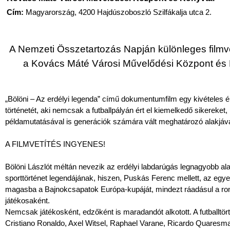
Cím:
Magyarország, 4200 Hajdúszoboszló Szilfákalja utca 2.
A Nemzeti Összetartozás Napján különleges filmve
a Kovács Máté Városi Művelődési Központ és 
„Bölöni – Az erdélyi legenda” című dokumentumfilm egy kivételes é
történetét, aki nemcsak a futballpályán ért el kiemelkedő sikereket
példamutatásával is generációk számára vált meghatározó alakjáv
A FILMVETÍTÉS INGYENES!
Bölöni Lászlót méltán nevezik az erdélyi labdarúgás legnagyobb a
sporttörténet legendájának, hiszen, Puskás Ferenc mellett, az egy
magasba a Bajnokcsapatok Európa-kupáját, mindezt ráadásul a ro
játékosaként.
Nemcsak játékosként, edzőként is maradandót alkotott. A futballtör
Cristiano Ronaldo, Axel Witsel, Raphael Varane, Ricardo Quaresm