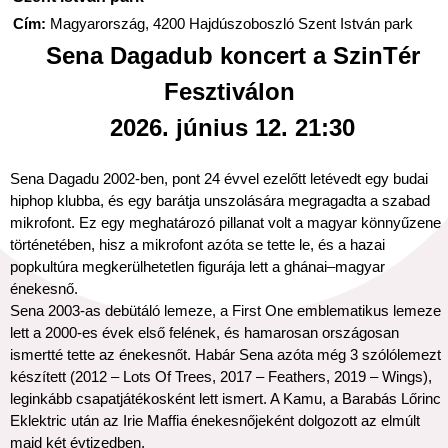
Cím:
Magyarország, 4200 Hajdúszoboszló Szent István park
Sena Dagadub koncert a SzinTér
Fesztiválon
2026. június 12. 21:30
Sena Dagadu 2002-ben, pont 24 évvel ezelőtt letévedt egy budai
hiphop klubba, és egy barátja unszolására megragadta a szabad
mikrofont. Ez egy meghatározó pillanat volt a magyar könnyűzene
történetében, hisz a mikrofont azóta se tette le, és a hazai
popkultúra megkerülhetetlen figurája lett a ghánai–magyar
énekesnő.
Sena 2003-as debütáló lemeze, a First One emblematikus lemeze
lett a 2000-es évek első felének, és hamarosan országosan
ismertté tette az énekesnőt. Habár Sena azóta még 3 szólólemezt
készített (2012 – Lots Of Trees, 2017 – Feathers, 2019 – Wings),
leginkább csapatjátékosként lett ismert. A Kamu, a Barabás Lőrinc
Eklektric után az Irie Maffia énekesnőjeként dolgozott az elmúlt
majd két évtizedben.