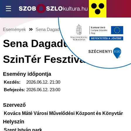
☰
Események
Sena Dagadub koncert a SzinTér Fesztiválon
Sena Dagadub koncert a
SzinTér Fesztiválon
Esemény időpontja
Kezdés:
2026.06.12. 21:30
Befejezés:
2026.06.12. 23:00
Szervező
Kovács Máté Városi Művelődési Központ és Könyvtár
Helyszín
Szent István park