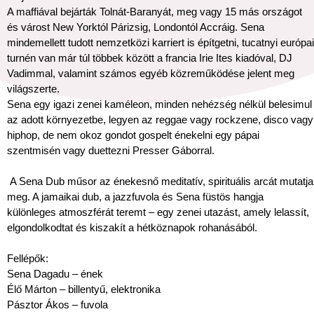
A maffiával bejárták Tolnát-Baranyát, meg vagy 15 más országot
és várost New Yorktól Párizsig, Londontól Accráig. Sena
mindemellett tudott nemzetközi karriert is építgetni, tucatnyi európai
turnén van már túl többek között a francia Irie Ites kiadóval, DJ
Vadimmal, valamint számos egyéb közreműködése jelent meg
világszerte.
Sena egy igazi zenei kaméleon, minden nehézség nélkül belesimul
az adott környezetbe, legyen az reggae vagy rockzene, disco vagy
hiphop, de nem okoz gondot gospelt énekelni egy pápai
szentmisén vagy duettezni Presser Gáborral.
A Sena Dub műsor az énekesnő meditatív, spirituális arcát mutatja
meg. A jamaikai dub, a jazzfuvola és Sena füstös hangja
különleges atmoszférát teremt – egy zenei utazást, amely lelassít,
elgondolkodtat és kiszakít a hétköznapok rohanásából.
Fellépők:
Sena Dagadu – ének
Élő Márton – billentyű, elektronika
Pásztor Ákos – fuvola