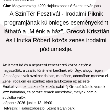
Cím:
Magyarország, 4200 Hajdúszoboszló Szent István park
A SzinTér Fesztivál - Irodalmi Piknik
programjának különleges eseményeként
látható a „Miénk a ház”, Grecsó Krisztián
és Hrutka Róbert közös zenés irodalmi
pódiumestje.
Az ismert író és a népszerű zeneszerző közös estjén a
nagyszülők, a család történetei kerülnek elő. Úgy, ahogy régen,
társaságban volt szokás: dalban, mesében, adomában mondva el.
Zene, irodalom és színház éteri találkozása ez az este.
Énekelt versek, a szerzők közös dalai, új Grecsó írások, versek
jazz kabátban, és persze remek anekdoták, melyek nem a
sublótba valók.
Időpont : 2026. június 13. 19:00
Helyszín: Hajdúszoboszló, Szent István park