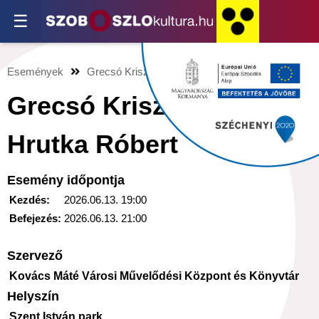
☰
Események
Grecsó Krisztián és Hrutka Róbert
Grecsó Krisztián és
Hrutka Róbert
Esemény időpontja
Kezdés:
2026.06.13. 19:00
Befejezés:
2026.06.13. 21:00
Szervező
Kovács Máté Városi Művelődési Központ és Könyvtár
Helyszín
Szent István park