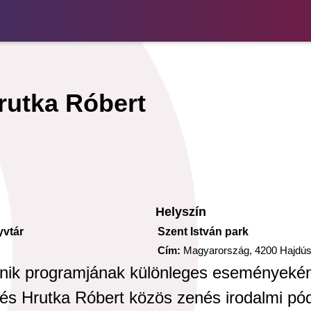
rutka Róbert
Helyszín
yvtár
Szent István park
Cím:
Magyarország, 4200 Hajdús
iknik programjának különleges eseményekén
 és Hrutka Róbert közös zenés irodalmi pó