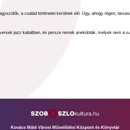
agyszülők, a család történetei kerülnek elő. Úgy, ahogy régen, tá
, versek jazz kabátban, és persze remek anekdoták, melyek nem a su
Kovács Máté Városi Művelődési Központ és Könyvtár