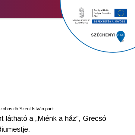
zoboszló Szent István park
t látható a „Miénk a ház”, Grecsó
diumestje.