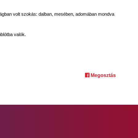
rsaságban volt szokás: dalban, mesében, adomában mondva
blótba valók.
Megosztás