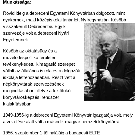
Munkássága:
Rövid ideig a debreceni Egyetemi Könyvtárban dolgozott, mint
gyakornok, majd középiskolai tanár lett Nyíregyházá
n. Később
visszakerült Debrecenbe. Egyik
szervezője volt a debreceni Nyári
Egyetemnek.
Később az oktatásügy és a
művelődéspolitika területén
tevékenykedett. Kimagasló szerepet
vállalt az általános iskola és a dolgozók
iskolája létrehozásában. Részt vett a
népkönyvtárak szervezésének
megindításában, illetve a felsőfokú
könyvtárosképzési rendszer
kialakításában.
1949-1956-ig a debreceni Egyetemi Könyvtár igazgatója volt, mely
a vezetése alatt vált a második magyar nemzeti könyvtárrá.
szeptember 1-től haláláig a budapesti ELTE