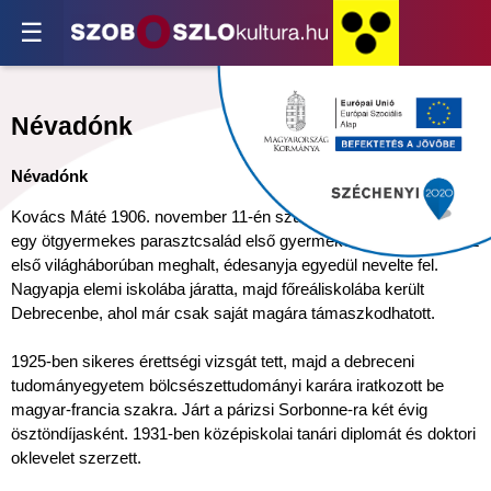
☰
Névadónk
Névadónk
Kovács Máté 1906. november 11-én született Hajdúszoboszlón
egy ötgyermekes parasztcsalád első gyermekeként. Édesapja az
első világháborúban meghalt, édesanyja egyedül nevelte fel.
Nagyapja elemi iskolába járatta, majd főreáliskolába került
Debrecenbe, ahol már csak saját magára támaszkodhatott.
1925-ben sikeres érettségi vizsgát tett, majd a debreceni
tudományegyetem bölcsészettudományi karára iratkozott be
magyar-francia szakra. Járt a párizsi Sorbonne-ra két évig
ösztöndíjasként. 1931-ben középiskolai tanári diplomát és doktori
oklevelet szerzett.