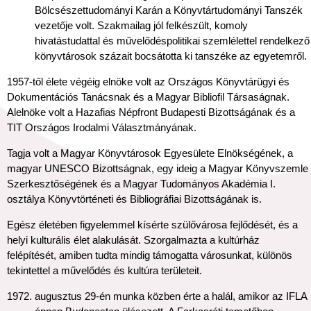
Bölcsészettudományi Karán a Könyvtártudományi Tanszék
vezetője volt. Szakmailag jól felkészült, komoly
hivatástudattal és művelődéspolitikai szemlélettel rendelkező
könyvtárosok százait bocsátotta ki tanszéke az egyetemről.
1957-től élete végéig elnöke volt az Országos Könyvtárügyi és
Dokumentációs Tanácsnak és a Magyar Bibliofil Társaságnak.
Alelnöke volt a Hazafias Népfront Budapesti Bizottságának és a
TIT Országos Irodalmi Választmányának.
Tagja volt a Magyar Könyvtárosok Egyesülete Elnökségének, a
magyar UNESCO Bizottságnak, egy ideig a Magyar Könyvszemle
Szerkesztőségének és a Magyar Tudományos Akadémia I.
osztálya Könyvtörténeti és Bibliográfiai Bizottságának is.
Egész életében figyelemmel kísérte szülővárosa fejlődését, és a
helyi kulturális élet alakulását. Szorgalmazta a kultúrház
felépítését, amiben tudta mindig támogatta városunkat, különös
tekintettel a művelődés és kultúra területeit.
augusztus 29-én munka közben érte a halál, amikor az IFLA