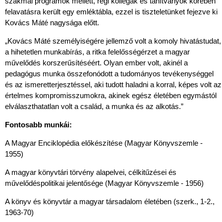
szakmai programok mellett, régi kollegák és tanítványok körében
felavatásra került egy emléktábla, ezzel is tiszteletünket fejezve ki
Kovács Máté nagysága előtt.
„Kovács Máté személyiségére jellemző volt a komoly hivatástudat,
a hihetetlen munkabírás, a ritka felelősségérzet a magyar
művelődés korszerűsítéséért. Olyan ember volt, akinél a
pedagógus munka összefonódott a tudományos tevékenységgel
és az ismeretterjesztéssel, aki tudott haladni a korral, képes volt az
értelmes kompromisszumokra, akinek egész életében egymástól
elválaszthatatlan volt a család, a munka és az alkotás.”
Fontosabb munkái:
A Magyar Enciklopédia előkészítése (Magyar Könyvszemle -
1955)
A magyar könyvtári törvény alapelvei, célkitűzései és
művelődéspolitikai jelentősége (Magyar Könyvszemle - 1956)
A könyv és könyvtár a magyar társadalom életében (szerk., 1-2.,
1963-70)