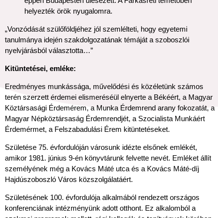
éppen Budapesten ülésezett. A Farkasréti temetőben
helyezték örök nyugalomra.
„Vonzódását szülőföldjéhez jól szemlélteti, hogy egyetemi
tanulmánya idején szakdolgozatának témáját a szoboszlói
nyelvjárásból választotta…”
Kitüntetései, emléke:
Eredményes munkássága, művelődési és közéletünk számos
terén szerzett érdemei elismeréséül elnyerte a Békéért, a Magyar
Köztársasági Érdemérem, a Munka Érdemrend arany fokozatát, a
Magyar Népköztársaság Érdemrendjét, a Szocialista Munkáért
Érdemérmet, a Felszabadulási Érem kitüntetéseket.
Születése 75. évfordulóján városunk idézte elsőnek emlékét,
amikor 1981. június 9-én könyvtárunk felvette nevét. Emléket állít
személyének még a Kovács Máté utca és a Kovács Máté-díj
Hajdúszoboszló Város közszolgálatáért.
Születésének 100. évfordulója alkalmából rendezett országos
konferenciának intézményünk adott otthont. Ez alkalomból a