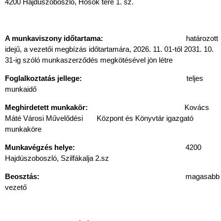
4200 Hajdúszoboszló, Hősök tere 1. sz.
A munkaviszony időtartama:
határozott
idejű, a vezetői megbízás időtartamára, 2026. 11. 01-től 2031. 10.
31-ig szóló munkaszerződés megkötésével jön létre
Foglalkoztatás jellege:
teljes
munkaidő
Meghirdetett munkakör:
Kovács
Máté Városi Művelődési Központ és Könyvtár igazgató
munkaköre
Munkavégzés helye:
4200
Hajdúszoboszló, Szilfákalja 2.sz
Beosztás:
magasabb
vezető