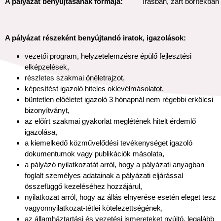
A pályázat benyújtásának formája:
írásban, zárt borítékban
A pályázat részeként benyújtandó iratok, igazolások:
vezetői program, helyzetelemzésre épülő fejlesztési
elképzelések,
részletes szakmai önéletrajzot,
képesítést igazoló hiteles oklevélmásolatot,
büntetlen előéletet igazoló 3 hónapnál nem régebbi erkölcsi
bizonyítványt,
az előírt szakmai gyakorlat meglétének hitelt érdemlő
igazolása,
a kiemelkedő közművelődési tevékenységet igazoló
dokumentumok vagy publikációk másolata,
a pályázó nyilatkozatát arról, hogy a pályázati anyagban
foglalt személyes adatainak a pályázati eljárással
összefüggő kezeléséhez hozzájárul,
nyilatkozat arról, hogy az állás elnyerése esetén eleget tesz
vagyonnyilatkozat-tétlei kötelezettségének,
az államháztartási és vezetési ismereteket nyújtó, legalább