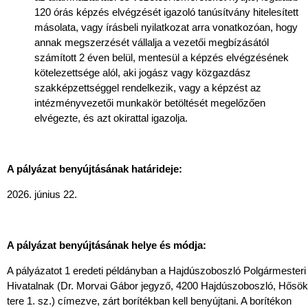
120 órás képzés elvégzését igazoló tanúsítvány hitelesített
másolata, vagy írásbeli nyilatkozat arra vonatkozóan, hogy
annak megszerzését vállalja a vezetői megbízásától
számított 2 éven belül, mentesül a képzés elvégzésének
kötelezettsége alól, aki jogász vagy közgazdász
szakképzettséggel rendelkezik, vagy a képzést az
intézményvezetői munkakör betöltését megelőzően
elvégezte, és azt okirattal igazolja.
A pályázat benyújtásának határideje:
június 22.
A pályázat benyújtásának helye és módja:
A pályázatot 1 eredeti példányban a Hajdúszoboszló Polgármesteri
Hivatalnak (Dr. Morvai Gábor jegyző, 4200 Hajdúszoboszló, Hősök
tere 1. sz.) címezve, zárt borítékban kell benyújtani. A borítékon