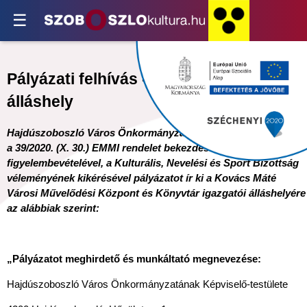
☰
Pályázati felhívás -magasabb vezetői
álláshely
Hajdúszoboszló Város Önkormányzatnak Képviselő-testülete
a 39/2020. (X. 30.) EMMI rendelet bekezdései
figyelembevételével, a Kulturális, Nevelési és Sport Bizottság
véleményének kikérésével pályázatot ír ki a Kovács Máté
Városi Művelődési Központ és Könyvtár igazgatói álláshelyére
az alábbiak szerint:
„Pályázatot meghirdető és munkáltató megnevezése:
Hajdúszoboszló Város Önkormányzatának Képviselő-testülete