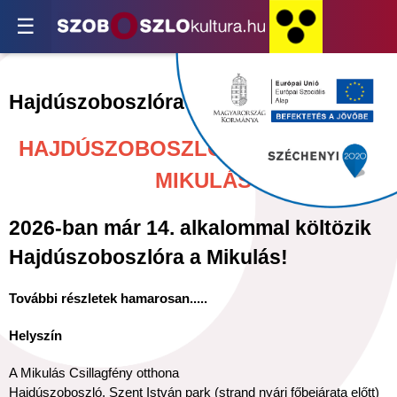
☰
Hajdúszoboszlóra költözik a Mikulás
HAJDÚSZOBOSZLÓRA KÖLTÖZIK A
MIKULÁS
2026-ban már 14. alkalommal költözik
Hajdúszoboszlóra a Mikulás!
További részletek hamarosan.....
Helyszín
A Mikulás Csillagfény otthona
Hajdúszoboszló, Szent István park (strand nyári főbejárata előtt)