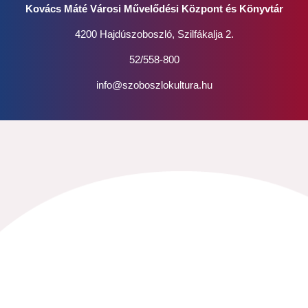
Kovács Máté Városi Művelődési Központ és Könyvtár
4200 Hajdúszoboszló, Szilfákalja 2.
52/558-800
info@szoboszlokultura.hu