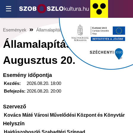
☰
Események
Államalapítás ünnepe - Augusztus 20.
Államalapítás ünnepe -
Augusztus 20.
Esemény időpontja
Kezdés:
2026.08.20. 18:00
Befejezés:
2026.08.20. 20:00
Szervező
Kovács Máté Városi Művelődési Központ és Könyvtár
Helyszín
Hajdúszoboszló Szabadtéri Színpad