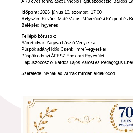
A 70 éves fennállását ünneplő Hajdúszoboszlói Bárdos L
Időpont:
2026. június 13. szombat, 17:00
Helyszín:
Kovács Máté Városi Művelődési Központ és K
Belépés:
ingyenes
Fellépő kórusok:
Sárrétudvari Zagyva László Vegyeskar
Püspökladányi Idős Csenki Imre Vegyeskar
Püspökladányi ÁFÉSZ Énekkari Egyesület
Hajdúszoboszlói Bárdos Lajos Városi és Pedagógus Éne
Szeretettel hívnak és várnak minden érdeklődőt!