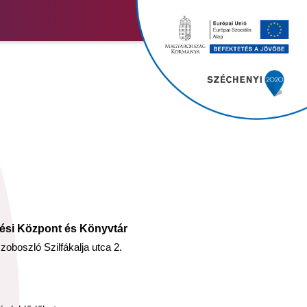
ési Központ és Könyvtár
oboszló Szilfákalja utca 2.