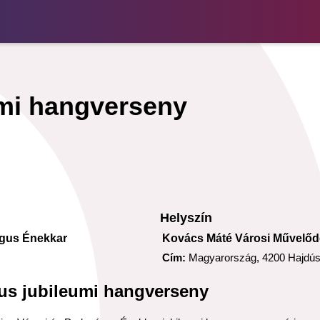
mi hangverseny
Helyszín
ógus Énekkar
Kovács Máté Városi Művelőd
Cím:
Magyarország, 4200 Hajdúsz
us jubileumi hangverseny