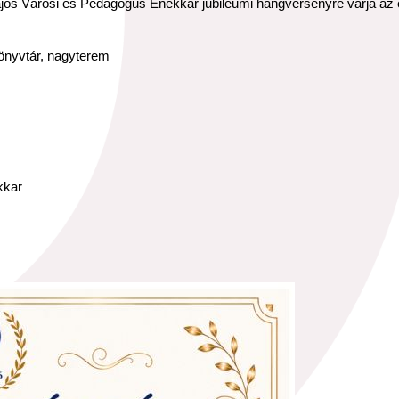
ajos Városi és Pedagógus Énekkar jubileumi hangversenyre várja az 
önyvtár, nagyterem
kkar