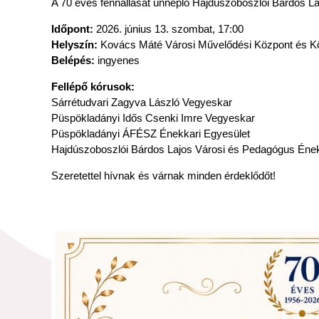
A 70 éves fennállását ünneplő Hajdúszoboszlói Bárdos L
Időpont:
2026. június 13. szombat, 17:00
Helyszín:
Kovács Máté Városi Művelődési Központ és K
Belépés:
ingyenes
Fellépő kórusok:
Sárrétudvari Zagyva László Vegyeskar
Püspökladányi Idős Csenki Imre Vegyeskar
Püspökladányi ÁFÉSZ Énekkari Egyesület
Hajdúszoboszlói Bárdos Lajos Városi és Pedagógus Éne
Szeretettel hívnak és várnak minden érdeklődőt!