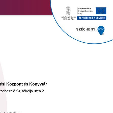
ési Központ és Könyvtár
oboszló Szilfákalja utca 2.