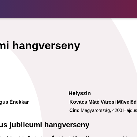
mi hangverseny
Helyszín
ógus Énekkar
Kovács Máté Városi Művelőd
Cím:
Magyarország, 4200 Hajdúsz
us jubileumi hangverseny