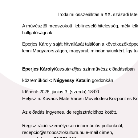
Irodalmi összeállítás a XX. századi Ist
A művésztől megszokott lebilincselő hitelesség, mély lel
hallgatóságnak.
Eperjes Károly saját hitvallását találóan a következőkép
lenni Magyarországon, magyarul, mindannyiunkért. Így t
Eperjes Károly
Kossuth-díjas
színművész előadásában
közreműködik:
Négyessy Katalin
gordonkán
Időpont: 2026. június 3. (szerda) 18:00
Helyszín: Kovács Máté Városi Művelődési Központ és K
Az előadás ingyenes, de regisztrációhoz kötött.
Regisztráció személyesen információs pultunknál,
recepcio@szoboszlokultura.hu e-mail címen,