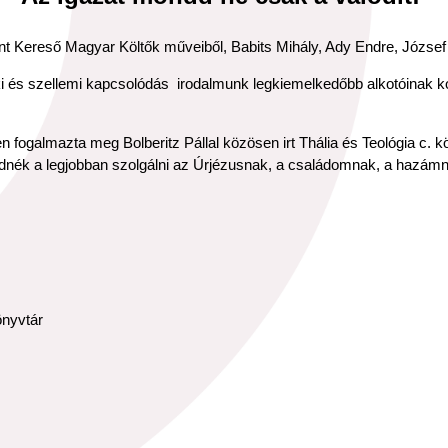
ent Kereső Magyar Költők műveiből, Babits Mihály, Ady Endre, József A
ki és szellemi kapcsolódás irodalmunk legkiemelkedőbb alkotóinak ko
pen fogalmazta meg Bolberitz Pállal közösen irt Thália és Teológia 
udnék a legjobban szolgálni az Úrjézusnak, a családomnak, a hazám
önyvtár