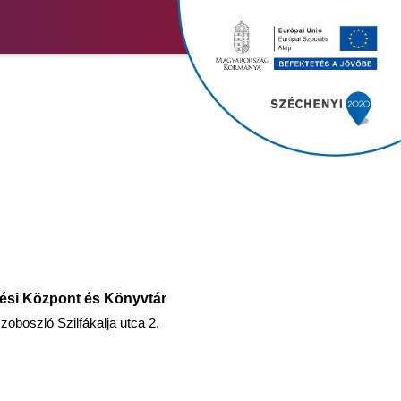
ési Központ és Könyvtár
oboszló Szilfákalja utca 2.