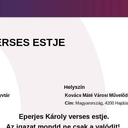
ERSES ESTJE
Helyszín
yvtár
Kovács Máté Városi Művelőd
Cím:
Magyarország, 4200 Hajdúsz
Eperjes Károly verses estje.
Az igazat mondd ne csak a valódit!