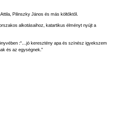
ttila, Pilinszky János és más költőktől.
rszakos alkotásaihoz, katartikus élményt nyújt a
c. könyvében :“…jó keresztény apa és színész igyekszem
nak és az egységnek.”