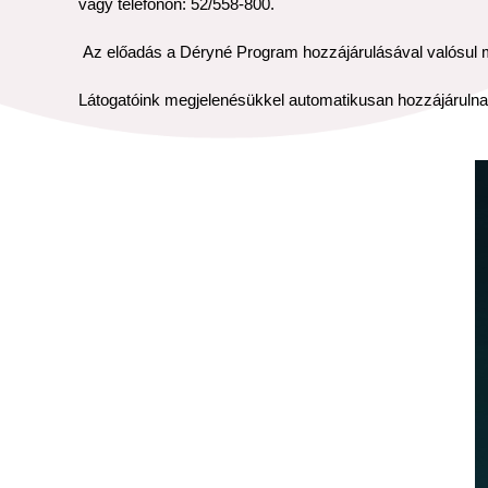
vagy telefonon: 52/558-800.
Az előadás a Déryné Program hozzájárulásával valósul 
Látogatóink megjelenésükkel automatikusan hozzájáruln