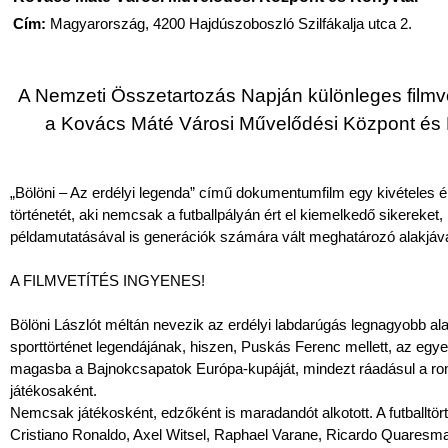
Cím:
Magyarország, 4200 Hajdúszoboszló Szilfákalja utca 2.
A Nemzeti Összetartozás Napján különleges filmve
a Kovács Máté Városi Művelődési Központ és 
„Bölöni – Az erdélyi legenda” című dokumentumfilm egy kivételes é
történetét, aki nemcsak a futballpályán ért el kiemelkedő sikereket
példamutatásával is generációk számára vált meghatározó alakjáv
A FILMVETÍTÉS INGYENES!
Bölöni Lászlót méltán nevezik az erdélyi labdarúgás legnagyobb a
sporttörténet legendájának, hiszen, Puskás Ferenc mellett, az egy
magasba a Bajnokcsapatok Európa-kupáját, mindezt ráadásul a ro
játékosaként.
Nemcsak játékosként, edzőként is maradandót alkotott. A futballtör
Cristiano Ronaldo, Axel Witsel, Raphael Varane, Ricardo Quaresm