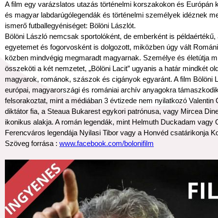
A film egy varázslatos utazás történelmi korszakokon és Európán 
és magyar labdarúgólegendák és történelmi személyek idéznek meg
ismerő futballegyéniséget: Bölöni Lászlót.
Bölöni László nemcsak sportolóként, de emberként is példaértékű, 
egyetemet és fogorvosként is dolgozott, miközben úgy vált Románi
közben mindvégig megmaradt magyarnak. Személye és életútja m
összeköti a két nemzetet, „Bölöni Lacit” ugyanis a határ mindkét old
magyarok, románok, szászok és cigányok egyaránt. A film Bölöni L
európai, magyarországi és romániai archív anyagokra támaszkodik,
felsorakoztat, mint a médiában 3 évtizede nem nyilatkozó Valent
diktátor fia, a Steaua Bukarest egykori patrónusa, vagy Mircea Di
ikonikus alakja. A román legendák, mint Helmuth Duckadam vagy 
Ferencváros legendája Nyilasi Tibor vagy a Honvéd csatárikonja 
Szöveg forrása :
www.facebook.com/bolonifilm