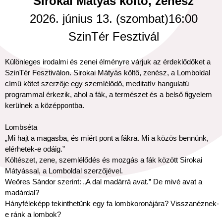
Sirokai Mátyás költő, zenész
2026. június 13. (szombat)16:00
SzinTér Fesztivál
Különleges irodalmi és zenei élményre várjuk az érdeklődőket a
SzinTér Fesztiválon. Sirokai Mátyás költő, zenész, a Lomboldal
című kötet szerzője egy szemlélődő, meditatív hangulatú
programmal érkezik, ahol a fák, a természet és a belső figyelem
kerülnek a középpontba.
Lombséta
„Mi hajt a magasba, és miért pont a fákra. Mi a közös bennünk,
elérhetek-e odáig.”
Költészet, zene, szemlélődés és mozgás a fák között Sirokai
Mátyással, a Lomboldal szerzőjével.
Weöres Sándor szerint: „A dal madárrá avat.” De mivé avat a
madárdal?
Hányféleképp tekinthetünk egy fa lombkoronájára? Visszanéznek-
e ránk a lombok?